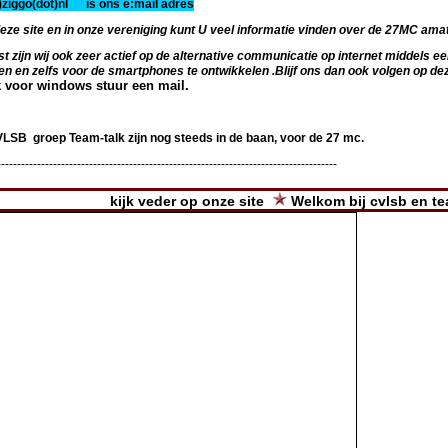
)ziggo(dot)nl is ons e:mail adres
deze site en in onze vereniging kunt U veel informatie vinden over de 27MC ama
 zijn wij ook zeer actief op de alternative communicatie op internet middels ee
en en zelfs voor de smartphones te ontwikkelen .Blijf ons dan ook volgen op dez
k voor windows stuur een mail.
VLSB groep Team-talk zijn nog steeds in de baan, voor de 27 mc.
-------------------------------------------------------------------------------------
kijk veder op onze site
Welkom bij cvlsb en team-