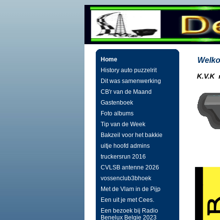
Home
Welko
History auto puzzelrit
K.V.K n
Dit was samenwerking
CB'r van de Maand
Gastenboek
Foto albums
Tip van de Week
Bakzeil voor het bakkie
uitje hoofd admins
truckersrun 2016
CVLSB antenne 2026
vossenclub3bhoek
Met de Vlam in de Pijp
Een uit je met Cees.
Een bezoek bij Radio
Benelux Belgie 2023