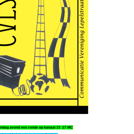
ondag avond een ronde op kanaal 33 27 MC