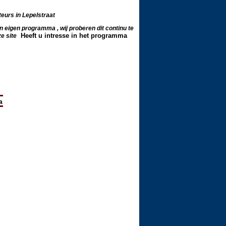
teurs in Lepelstraat
n eigen programma , wij proberen dit continu te
Heeft u intresse in het programma
e site
talk op onze ronde
meld je nu ook aan voor teamtalk .luiste