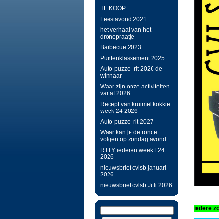
TE KOOP
Feestavond 2021
het verhaal van het
dronepraatje
Barbecue 2023
Puntenklassement 2025
Auto-puzzel-rit 2026 de
winnaar
Waar zijn onze activiteiten
vanaf 2026
Recept van kruimel kokkie
week 24 2026
Auto-puzzel rit 2027
Waar kan je de ronde
volgen op zondag avond
RTTY iederen week L24
2026
nieuwsbrief cvlsb januari
2026
nieuwsbrief cvlsb Juli 2026
iedere z