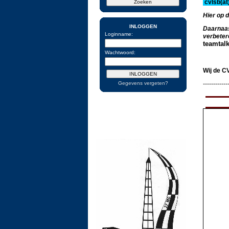
cvlsb(at
Hier op 
INLOGGEN
Daarnaast
Loginname:
verbeter
teamtal
Wachtwoord:
Wij de C
Gegevens vergeten?
------------