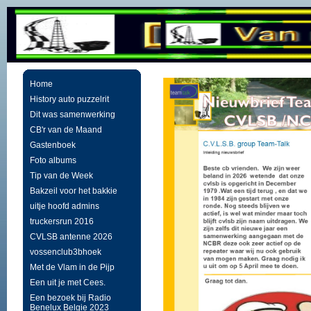
Home
History auto puzzelrit
Dit was samenwerking
CB'r van de Maand
Gastenboek
Foto albums
Tip van de Week
Bakzeil voor het bakkie
uitje hoofd admins
truckersrun 2016
CVLSB antenne 2026
vossenclub3bhoek
Met de Vlam in de Pijp
Een uit je met Cees.
Een bezoek bij Radio
Benelux Belgie 2023