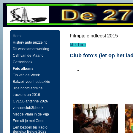
Filmpje eindfeest 2015
Home
History auto puzzelrit
klik hier
Dit was samenwerking
Club foto's (let op het l
CB'r van de Maand
Gastenboek
Foto albums
..
Tip van de Week
Bakzeil voor het bakkie
uitje hoofd admins
truckersrun 2016
CVLSB antenne 2026
vossenclub3bhoek
Met de Vlam in de Pijp
Een uit je met Cees.
Een bezoek bij Radio
Benelux Belgie 2023