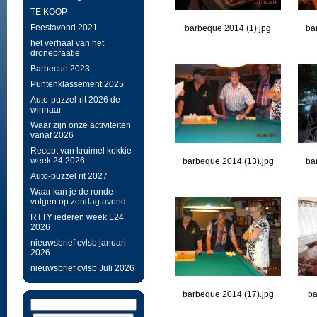
TE KOOP
Feestavond 2021
barbeque 2014 (1).jpg
ba
het verhaal van het
dronepraatje
Barbecue 2023
Puntenklassement 2025
Auto-puzzel-rit 2026 de
winnaar
Waar zijn onze activiteiten
vanaf 2026
Recept van kruimel kokkie
week 24 2026
barbeque 2014 (13).jpg
ba
Auto-puzzel rit 2027
Waar kan je de ronde
volgen op zondag avond
RTTY iederen week L24
2026
nieuwsbrief cvlsb januari
2026
nieuwsbrief cvlsb Juli 2026
barbeque 2014 (17).jpg
ba