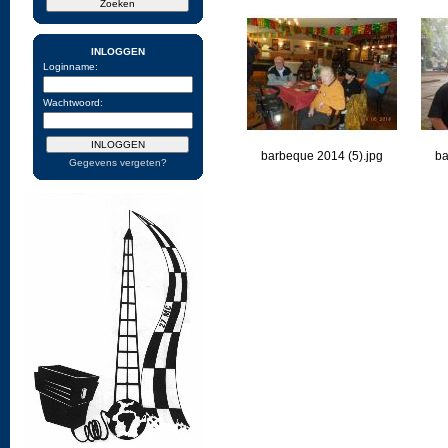
INLOGGEN
Loginname:
Wachtwoord:
barbeque 2014 (5).jpg
ba
Gegevens vergeten?